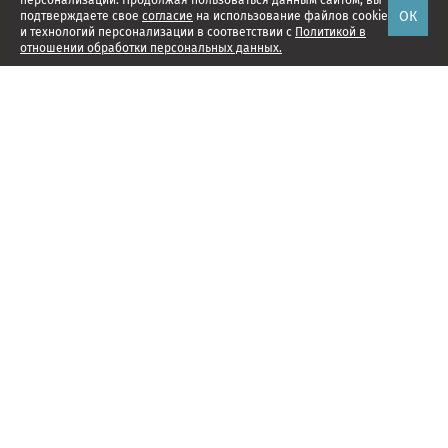
персонализации. Продолжая пользоваться данным сайтом, вы
ОК
подтверждаете свое
согласие
на использование файлов cookie
и технологий персонализации в соответствии с
Политикой в
отношении обработки персональных данных.
Наши проекты
Подписка
Реклама
Справочник компаний
Об издании
Редакция