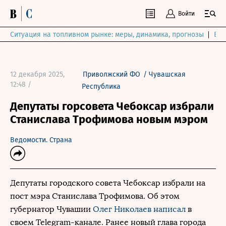
Войти
Ситуация на топливном рынке: меры, динамика, прогнозы
Выб
12 декабря 2025,
Приволжский ФО
/
Чувашская
12:48 /
Республика
Депутаты горсовета Чебоксар избрали
Станислава Трофимова новым мэром
Ведомости. Страна
Депутаты городского совета Чебоксар избрали на
пост мэра Станислава Трофимова. Об этом
губернатор Чувашии
Олег Николаев
написал
в
своем Telegram-канале. Ранее новый глава города