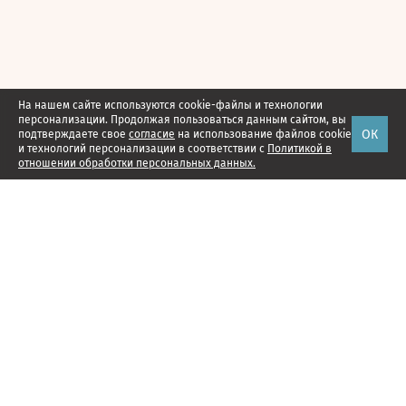
На нашем сайте используются cookie-файлы и технологии
персонализации. Продолжая пользоваться данным сайтом, вы
ОК
подтверждаете свое
согласие
на использование файлов cookie
и технологий персонализации в соответствии с
Политикой в
отношении обработки персональных данных.
Наши проекты
Подписка
Реклама