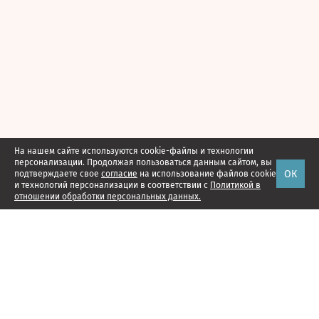
На нашем сайте используются cookie-файлы и технологии
персонализации. Продолжая пользоваться данным сайтом, вы
ОК
подтверждаете свое
согласие
на использование файлов cookie
и технологий персонализации в соответствии с
Политикой в
отношении обработки персональных данных.