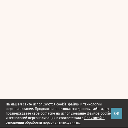
На нашем сайте используются cookie-файлы и технологии
персонализации. Продолжая пользоваться данным сайтом, вы
ОК
подтверждаете свое
согласие
на использование файлов cookie
и технологий персонализации в соответствии с
Политикой в
отношении обработки персональных данных.