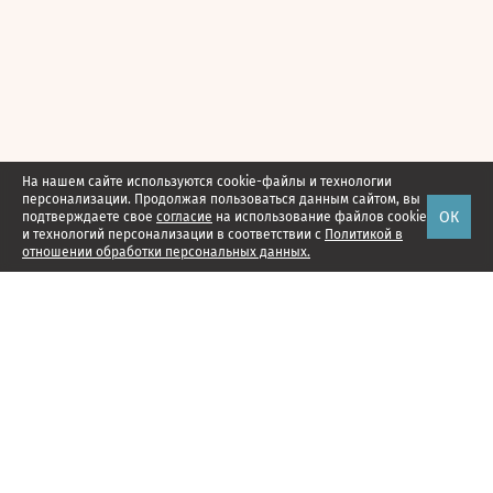
На нашем сайте используются cookie-файлы и технологии
персонализации. Продолжая пользоваться данным сайтом, вы
ОК
подтверждаете свое
согласие
на использование файлов cookie
и технологий персонализации в соответствии с
Политикой в
отношении обработки персональных данных.
Наши проекты
Подписка