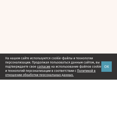
На нашем сайте используются cookie-файлы и технологии
персонализации. Продолжая пользоваться данным сайтом, вы
ОК
подтверждаете свое
согласие
на использование файлов cookie
и технологий персонализации в соответствии с
Политикой в
отношении обработки персональных данных.