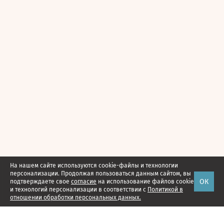
На нашем сайте используются cookie-файлы и технологии
персонализации. Продолжая пользоваться данным сайтом, вы
ОК
подтверждаете свое
согласие
на использование файлов cookie
и технологий персонализации в соответствии с
Политикой в
отношении обработки персональных данных.