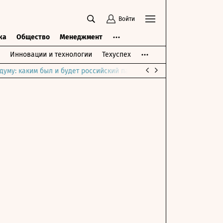
Войти
ка
Общество
Менеджмент
Инновации и технологии
Техуспех
думу: каким был и будет российский парламент
Война на Ближне