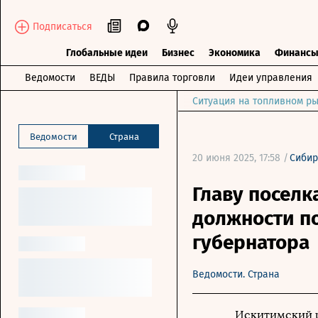
Подписаться
Глобальные идеи
Бизнес
Экономика
Финанс
Ведомости
ВЕДЫ
Правила торговли
Идеи управления
Ситуация на топливном ры
Ведомости
Страна
20 июня 2025, 17:58 /
Сибир
Главу поселк
должности по
губернатора
Ведомости. Страна
Искитимский р