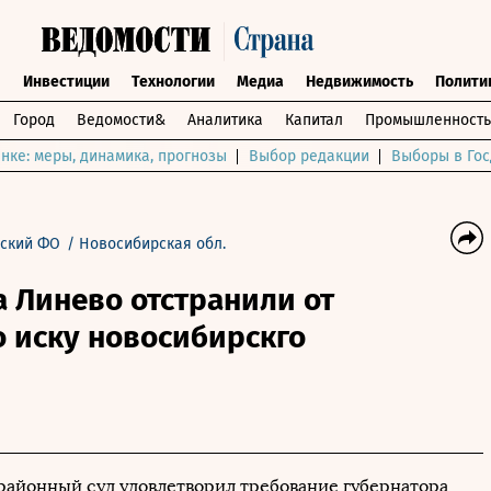
ы
Инвестиции
Технологии
Медиа
Недвижимость
Полити
Город
Ведомости&
Аналитика
Капитал
Промышленность
нке: меры, динамика, прогнозы
Выбор редакции
Выборы в Гос
ский ФО
/
Новосибирская обл.
а Линево отстранили от
 иску новосибирскго
айонный суд удовлетворил требование губернатора