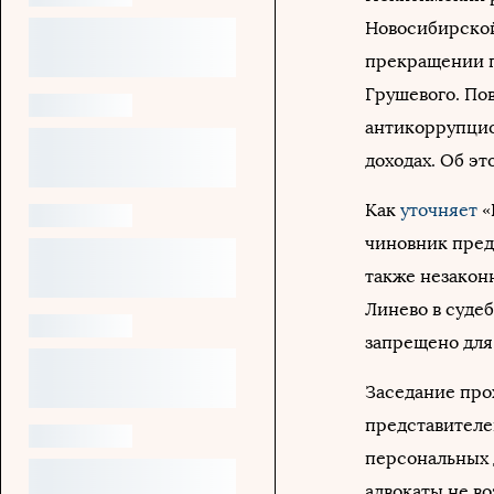
Новосибирской
прекращении п
Грушевого. По
антикоррупцио
доходах. Об э
Как
уточняет
«
чиновник пред
также незакон
Линево в суде
запрещено для
Заседание про
представителе
персональных 
адвокаты не в