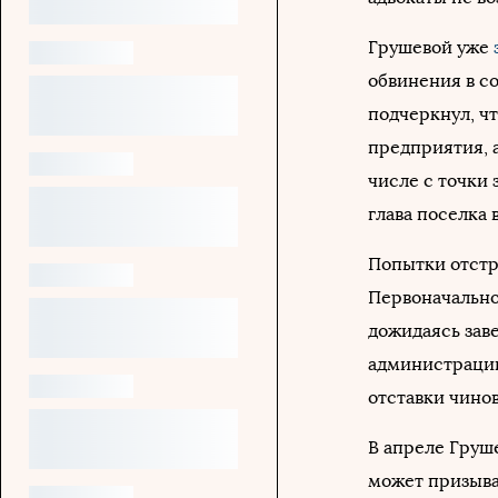
Грушевой уже
обвинения в с
подчеркнул, ч
предприятия, а
числе с точки 
глава поселка 
Попытки отстр
Первоначально
дожидаясь зав
администрации
отставки чино
В апреле Груш
может призыва