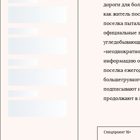
дороги для бо
как житель пос
поселка пытал
официальные з
угледобывающи
«неоднократно
информацию о 
поселка ежего
большегрузног
подписывают и 
продолжают в 
Спецпроект 16+