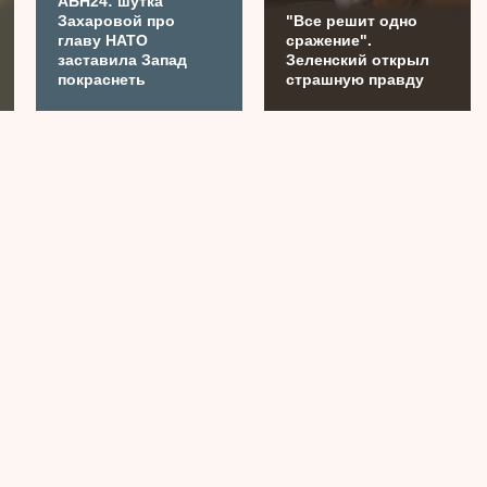
АБН24: шутка
Захаровой про
"Все решит одно
главу НАТО
сражение".
заставила Запад
Зеленский открыл
покраснеть
страшную правду