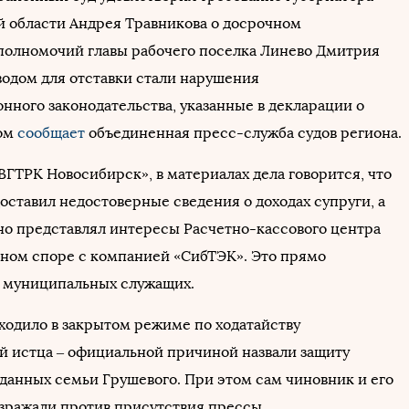
 области Андрея Травникова о досрочном
олномочий главы рабочего поселка Линево Дмитрия
водом для отставки стали нарушения
нного законодательства, указанные в декларации о
том
сообщает
объединенная пресс-служба судов региона.
ВГТРК Новосибирск», в материалах дела говорится, что
оставил недостоверные сведения о доходах супруги, а
но представлял интересы Расчетно-кассового центра
бном споре с компанией «СибТЭК». Это прямо
 муниципальных служащих.
ходило в закрытом режиме по ходатайству
й истца – официальной причиной назвали защиту
данных семьи Грушевого. При этом сам чиновник и его
озражали против присутствия прессы.