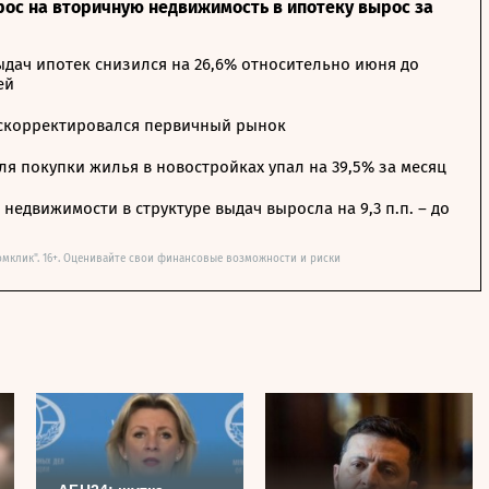
рос на вторичную недвижимость в ипотеку вырос за
дач ипотек снизился на 26,6% относительно июня до
ей
 скорректировался первичный рынок
я покупки жилья в новостройках упал на 39,5% за месяц
недвижимости в структуре выдач выросла на 9,3 п.п. – до
омклик". 16+. Оценивайте свои финансовые возможности и риски