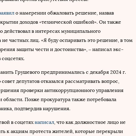
заявил
о намерении обжаловать решение, назвав
окрытии доходов «технической ошибкой». Он также
то действовал в интересах муниципального
 не частных лиц. «Я буду оспаривать это решение, в том
зрения защиты чести и достоинства», – написал экс-
в соцсетях.
анить Грушевого предпринимались с декабря 2024 г.
 совет депутатов отказался рассматривать вопрос,
ершения проверки антикоррупционного управления
 области. Позже прокуратура также потребовала
вника, подтвердив нарушения.
евой в соцетях
написал
, что как должностное лицо не
ть к акциям протеста жителей, которые перекрыли