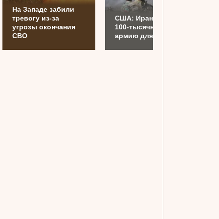
На Западе забили
тревогу из-за
США: Иран готовит
угрозы окончания
100-тысячную
СВО
армию для Украины