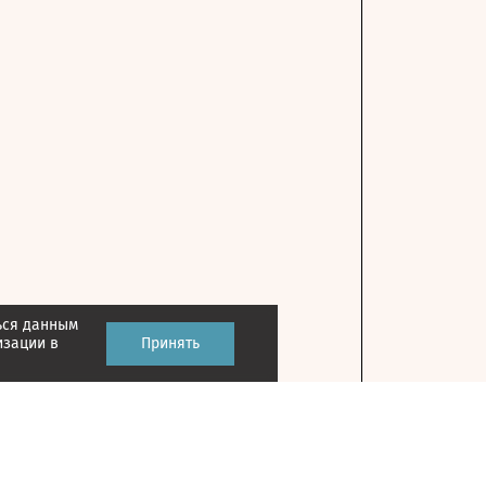
ься данным
изации в
Принять