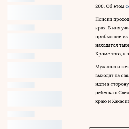
200. Об этом
с
Поиски проход
края. В них уч
прибывшие из 
находятся так
Кроме того, в
Мужчина и женщ
выходят на свя
идти в сторон
ребенка в Сле
краю и Хакаси