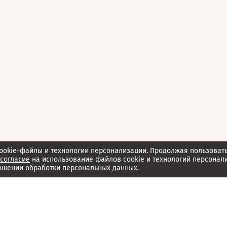
ookie-файлы и технологии персонализации. Продолжая пользоват
согласие
на использование файлов cookie и технологий персонал
ошении обработки персональных данных.