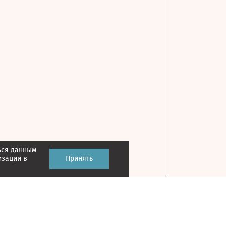
ься данным
изации в
Принять