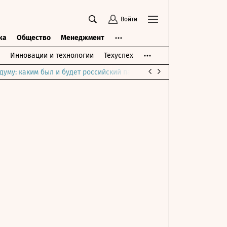
Войти
ка
Общество
Менеджмент
Инновации и технологии
Техуспех
думу: каким был и будет российский парламент
Война на Ближне