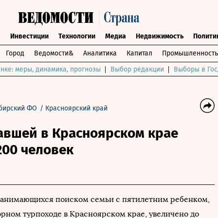
ы
Инвестиции
Технологии
Медиа
Недвижимость
Полити
Город
Ведомости&
Аналитика
Капитал
Промышленность
нке: меры, динамика, прогнозы
Выбор редакции
Выборы в Гос
бирский ФО
/
Красноярский край
авшей в Красноярском крае
200 человек
занимающихся поиском семьи с пятилетним ребенком,
орном турпоходе в Красноярском крае, увеличено до