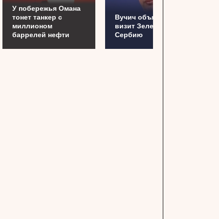
У побережья Омана
тонет танкер с
Вучич объяснил
миллионом
визит Зеленского в
баррелей нефти
Сербию