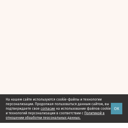
На нашем сайте используются cookie-файлы и технологии
персонализации. Продолжая пользоваться данным сайтом, вы
ОК
подтверждаете свое
согласие
на использование файлов cookie
и технологий персонализации в соответствии с
Политикой в
отношении обработки персональных данных.