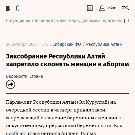
Войти
Ситуация на топливном рынке: меры, динамика, прогнозы
Выб
30 октября 2025, 13:47 /
Сибирский ФО
/
Республика Алтай
Заксобрание Республики Алтай
запретило склонять женщин к абортам
Ведомости. Страна
Парламент Республики Алтай (Эл Курултай) на
очередной сессии в четверг принял закон,
запрещающий склонение беременных женщин к
искусственному прерыванию беременности. Как
сообщил
глава региона Андрей Турчак,