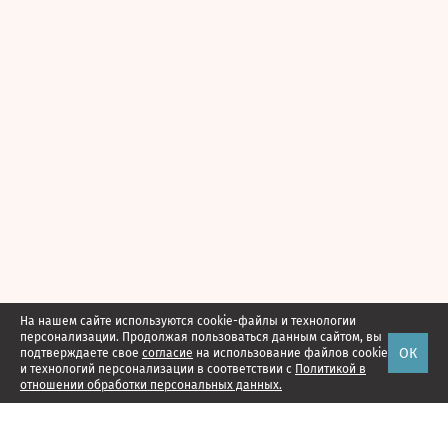
На нашем сайте используются cookie-файлы и технологии
персонализации. Продолжая пользоваться данным сайтом, вы
ОК
подтверждаете свое
согласие
на использование файлов cookie
и технологий персонализации в соответствии с
Политикой в
отношении обработки персональных данных.