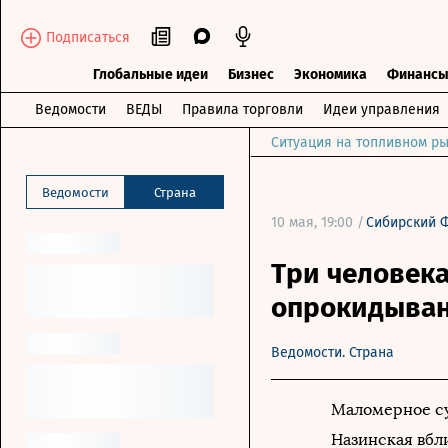
Подписаться
Глобальные идеи
Бизнес
Экономика
Финанс
Ведомости
ВЕДЫ
Правила торговли
Идеи управления
Ситуация на топливном ры
Ведомости
Страна
10 мая, 19:00 /
Сибирский 
Три человека
опрокидыван
Ведомости. Страна
Маломерное су
Назинская вбл