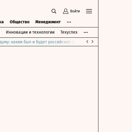
Войти
ка
Общество
Менеджмент
Инновации и технологии
Техуспех
думу: каким был и будет российский парламент
Война на Ближне