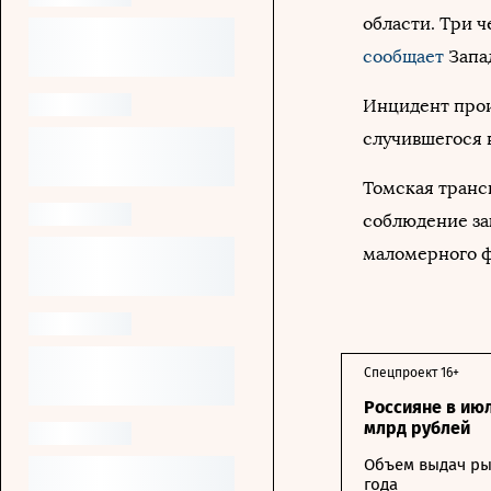
области. Три ч
сообщает
Запа
Инцидент прои
случившегося 
Томская транс
соблюдение за
маломерного ф
Спецпроект 16+
Россияне в ию
млрд рублей
Объем выдач ры
года