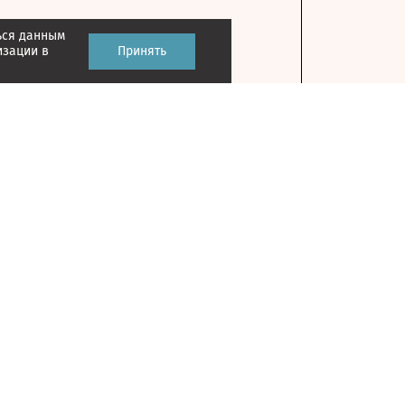
ься данным
изации в
Принять
Контакты
127018, г. Москва, ул. Полковая, д. 3, стр. 1
Главный редактор: Казьмина Ирина