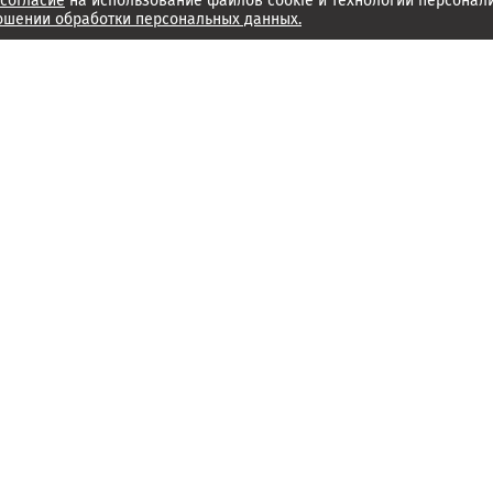
согласие
на использование файлов cookie и технологий персонал
ошении обработки персональных данных.
Об издании
Архив
Обратная связь
Редакция
Справочный центр
Менеджмент