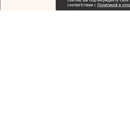
сайтом, вы подтверждаете свое
соответствии с
Политикой в отн
Подписка
Реклама
Справочник компаний