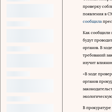
проверку собл
появления в С
сообщила
прес
Как сообщили 
будут проводи
органов. В хо
требований зак
изучит влияни
«В ходе прове
органов проку
законодательст
экологическую 
В прокуратуре