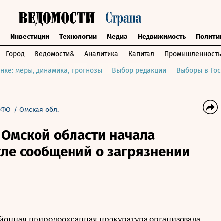
ы
Инвестиции
Технологии
Медиа
Недвижимость
Полити
Город
Ведомости&
Аналитика
Капитал
Промышленность
нке: меры, динамика, прогнозы
Выбор редакции
Выборы в Гос
 ФО
/
Омская обл.
 Омской области начала
сле сообщений о загрязнении
онная природоохранная прокуратура организовала