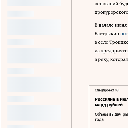
оснований буд
прокурорского
В начале июня
Бастрыкин
пот
в селе Троицк
из предприяти
в реку, котора
Спецпроект 16+
Россияне в ию
млрд рублей
Объем выдач ры
года