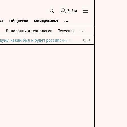
Войти
ка
Общество
Менеджмент
Инновации и технологии
Техуспех
думу: каким был и будет российский парламент
Война на Ближне