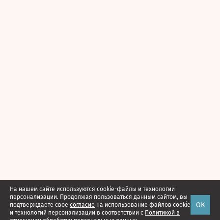
На нашем сайте используются cookie-файлы и технологии
персонализации. Продолжая пользоваться данным сайтом, вы
ОК
подтверждаете свое
согласие
на использование файлов cookie
и технологий персонализации в соответствии с
Политикой в