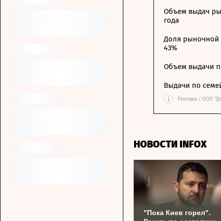
Объем выдач ры
года
Доля рыночной 
43%
Объем выдачи п
Выдачи по семе
i
Реклама / ООО "Д
НОВОСТИ INFOX
"Пока Киев горел".