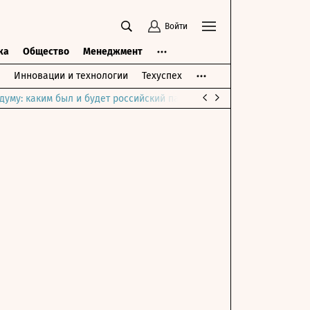
Войти
ка
Общество
Менеджмент
Инновации и технологии
Техуспех
думу: каким был и будет российский парламент
Война на Ближне