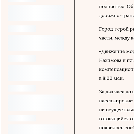
полностью. Об
дорожно-транс
Город-герой р
части, между 
«Движение мор
Нахимова и пл.
компенсационн
в 8:00 мск.
За два часа до
пассажирские 
не осуществля
готовящейся о
появилось соо