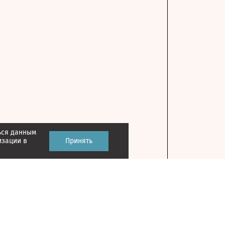
ься данным
изации в
Принять