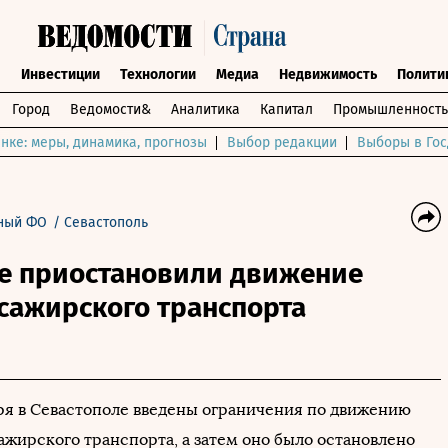
ы
Инвестиции
Технологии
Медиа
Недвижимость
Полити
Город
Ведомости&
Аналитика
Капитал
Промышленность
нке: меры, динамика, прогнозы
Выбор редакции
Выборы в Гос
ный ФО
/
Севастополь
ле приостановили движение
сажирского транспорта
ря в Севастополе введены ограничения по движению
ажирского транспорта, а затем оно было остановлено