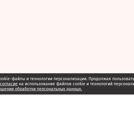
ookie-файлы и технологии персонализации. Продолжая пользоват
согласие
на использование файлов cookie и технологий персонал
ошении обработки персональных данных.