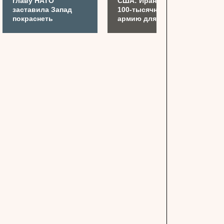
главу НАТО
США: Иран готовит
заставила Запад
100-тысячную
покраснеть
армию для Украины