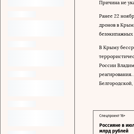
Причина не ук
Ранее 22 нояб
дронов в Крым
безэкипажных 
В Крыму бесср
террористическ
России Владим
реагирования.
Белгородской,
Спецпроект 16+
Россияне в ию
млрд рублей