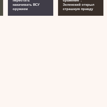
перестать
сражение".
накачивать ВСУ
Зеленский открыл
оружием
страшную правду