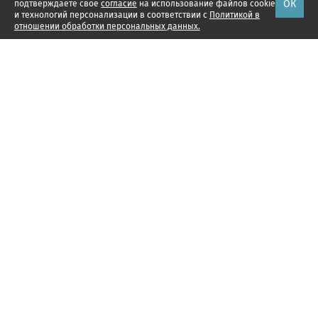
ОК
подтверждаете свое
согласие
на использование файлов cookie
и технологий персонализации в соответствии с
Политикой в
отношении обработки персональных данных.
Наши проекты
Подписка
Реклама
Справочник компаний
Об издании
Редакция