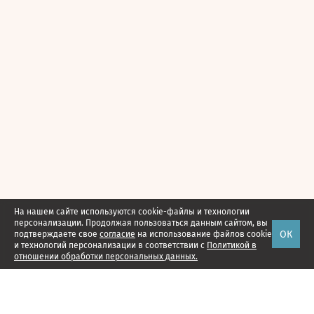
На нашем сайте используются cookie-файлы и технологии
персонализации. Продолжая пользоваться данным сайтом, вы
ОК
подтверждаете свое
согласие
на использование файлов cookie
и технологий персонализации в соответствии с
Политикой в
отношении обработки персональных данных.