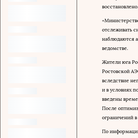
восстановлено
«Министерство
отслеживать с
наблюдаются а
ведомстве.
Жители юга Р
Ростовской АЭ
вследствие не
и в условиях 
введены време
После оптимиз
ограничений в
По информации