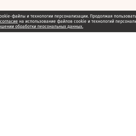
ookie-файлы и технологии персонализации. Продолжая пользоват
согласие
на использование файлов cookie и технологий персонал
ошении обработки персональных данных.
Об издании
Архив
Обратная связь
Редакция