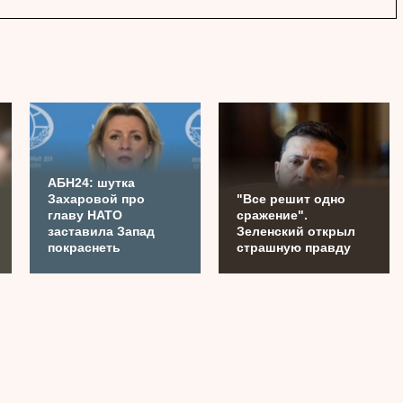
АБН24: шутка
Захаровой про
"Все решит одно
главу НАТО
сражение".
заставила Запад
Зеленский открыл
покраснеть
страшную правду