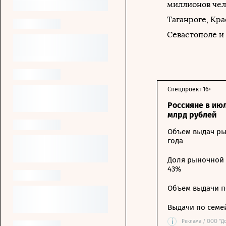
миллионов чел
Таганроге, Кра
Севастополе и
Спецпроект 16+
Россияне в ию
млрд рублей
Объем выдач ры
года
Доля рыночной 
43%
Объем выдачи п
Выдачи по семе
i
Реклама / ООО "Д