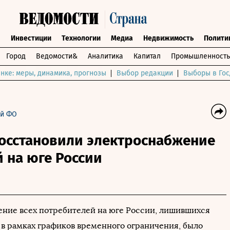
ы
Инвестиции
Технологии
Медиа
Недвижимость
Полити
Город
Ведомости&
Аналитика
Капитал
Промышленность
нке: меры, динамика, прогнозы
Выбор редакции
Выборы в Гос
й ФО
восстановили электроснабжение
 на юге России
ние всех потребителей на юге России, лишившихся
 в рамках графиков временного ограничения, было