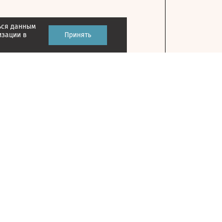
ься данным
изации в
Принять
Контакты
127018, г. Москва, ул. Полковая, д. 3, стр. 1
Главный редактор: Казьмина Ирина