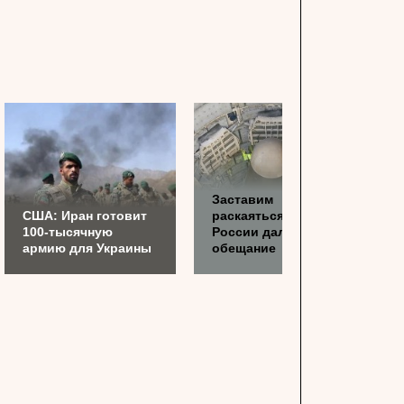
Заставим
США: Иран готовит
раскаяться: союзник
100-тысячную
России дал грозное
армию для Украины
обещание