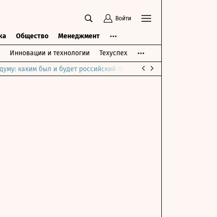
Войти
ка
Общество
Менеджмент
Инновации и технологии
Техуспех
думу: каким был и будет российский парламент
Война на Ближне