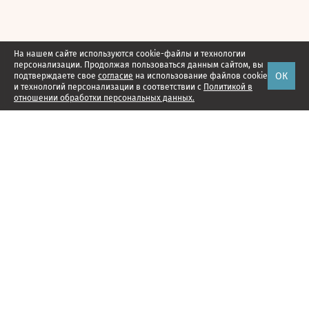
На нашем сайте используются cookie-файлы и технологии
персонализации. Продолжая пользоваться данным сайтом, вы
ОК
подтверждаете свое
согласие
на использование файлов cookie
и технологий персонализации в соответствии с
Политикой в
отношении обработки персональных данных.
Наши проекты
Подписка
Реклама
Справочник компаний