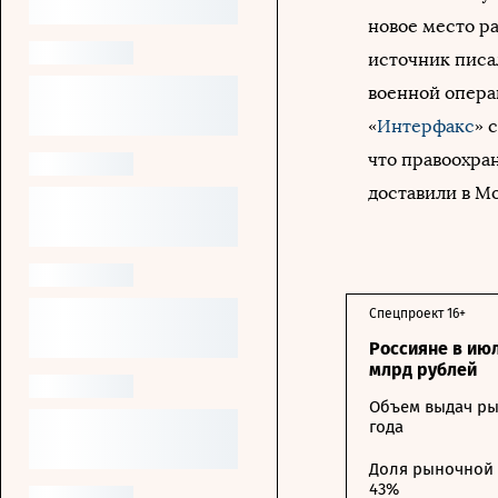
новое место ра
источник писа
военной опера
«
Интерфакс
» 
что правоохра
доставили в Мо
Спецпроект 16+
Россияне в ию
млрд рублей
Объем выдач ры
года
Доля рыночной 
43%