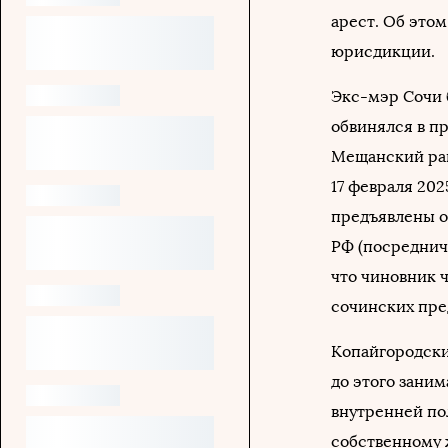
арест. Об это
юрисдикции.
Экс-мэр Сочи б
обвинялся в пр
Мещанский рай
17 февраля 202
предъявлены об
РФ (посреднич
что чиновник ч
сочинских пре
Копайгородски
до этого зани
внутренней пол
собственному 