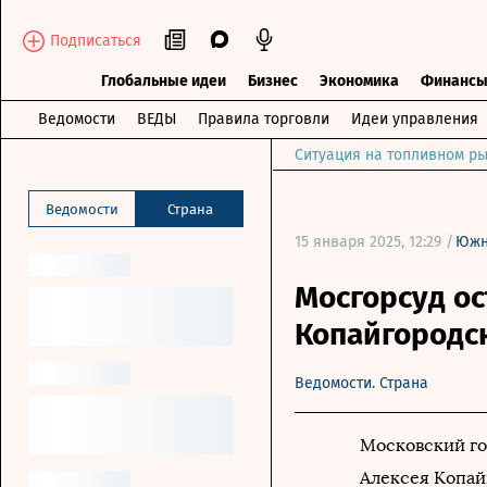
Подписаться
Глобальные идеи
Бизнес
Экономика
Финанс
Ведомости
ВЕДЫ
Правила торговли
Идеи управления
Ситуация на топливном ры
Ведомости
Страна
15 января 2025, 12:29 /
Южн
Мосгорсуд ос
Копайгородс
Ведомости. Страна
Московский го
Алексея Копай