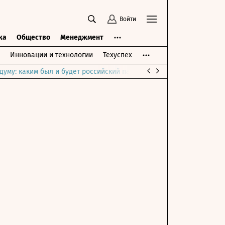
Войти
ка
Общество
Менеджмент
Инновации и технологии
Техуспех
думу: каким был и будет российский парламент
Война на Ближне