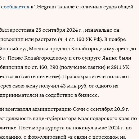
м
сообщается
в Telegram-канале столичных судов общей
ыл арестован 25 сентября 2024 г., изначально он
исвоении или растрате (ч. 4 ст. 160 УК РФ). В ноябре
онный суд Москвы продлил Копайгородскому арест до
5 г. Позже Копайгородскому и его супруге Янине были
винения по ст. 160, 290 (получение взятки) и 291.1 УК
ество во взяточничестве). Правоохранители полагают,
ерез свою жену получил 43 млн руб. от одного из
дпринимателей за содействие в бизнесе.
й возглавлял администрацию Сочи с сентября 2019 г.,
мал должность вице-губернатора Краснодарского края по
итике. Пост мэра курорта он покинул в мае 2024 г. по
желанию, с формулировкой «в связи с переходом на