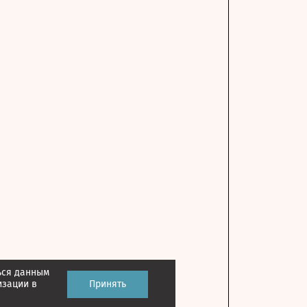
ься данным
изации в
Принять