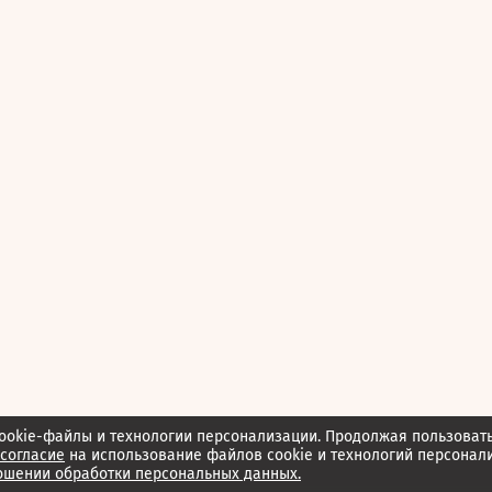
ookie-файлы и технологии персонализации. Продолжая пользоват
согласие
на использование файлов cookie и технологий персонал
ошении обработки персональных данных.