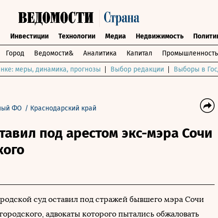
ы
Инвестиции
Технологии
Медиа
Недвижимость
Полити
Город
Ведомости&
Аналитика
Капитал
Промышленность
нке: меры, динамика, прогнозы
Выбор редакции
Выборы в Гос
ый ФО
/
Краснодарский край
тавил под арестом экс-мэра Сочи
кого
родской суд оставил под стражей бывшего мэра Сочи
городского, адвокаты которого пытались обжаловать