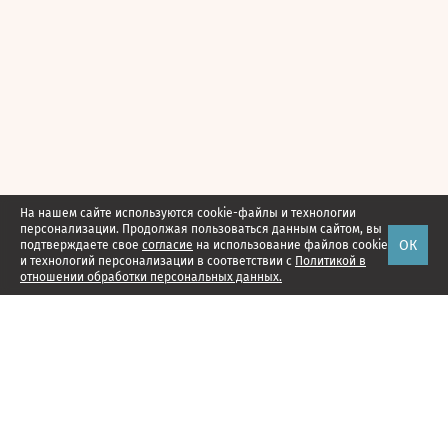
На нашем сайте используются cookie-файлы и технологии
персонализации. Продолжая пользоваться данным сайтом, вы
ОК
подтверждаете свое
согласие
на использование файлов cookie
и технологий персонализации в соответствии с
Политикой в
отношении обработки персональных данных.