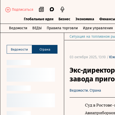
Подписаться
Глобальные идеи
Бизнес
Экономика
Финанс
Ведомости
ВЕДЫ
Правила торговли
Идеи управления
Ситуация на топливном ры
Ведомости
Страна
03 октября 2025, 13:10 /
Юж
Экс-директор
завода приго
Ведомости. Страна
Суд в Ростове
Авиаприборног