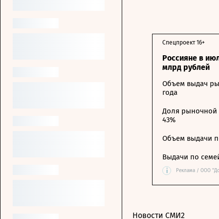
Спецпроект 16+
Россияне в ию
млрд рублей
Объем выдач ры
года
Доля рыночной 
43%
Объем выдачи п
Выдачи по семе
i
Реклама / ООО "Д
Новости СМИ2