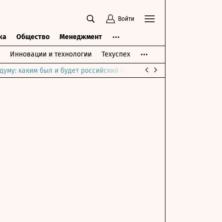
Войти
ка
Общество
Менеджмент
Инновации и технологии
Техуспех
думу: каким был и будет российский парламент
Война на Ближне