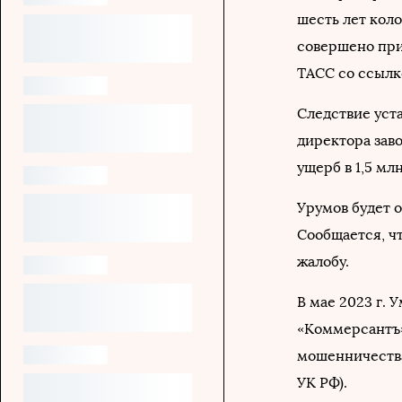
шесть лет кол
совершено при
ТАСС со ссылк
Следствие уст
директора зав
ущерб в 1,5 млн
Урумов будет 
Сообщается, ч
жалобу.
В мае 2023 г. 
«Коммерсант
мошенничества 
УК РФ).