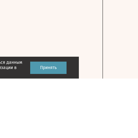
ься данным
изации в
Принять