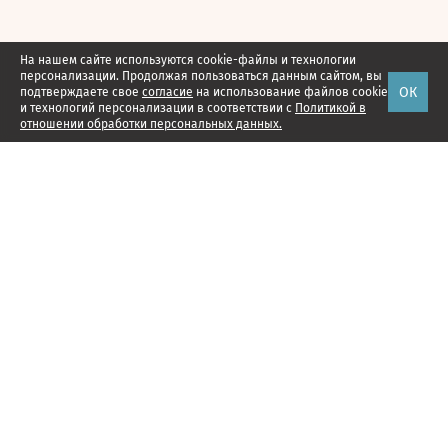
На нашем сайте используются cookie-файлы и технологии
персонализации. Продолжая пользоваться данным сайтом, вы
ОК
подтверждаете свое
согласие
на использование файлов cookie
и технологий персонализации в соответствии с
Политикой в
отношении обработки персональных данных.
Наши проекты
Подписка
Реклама
Справочник компаний