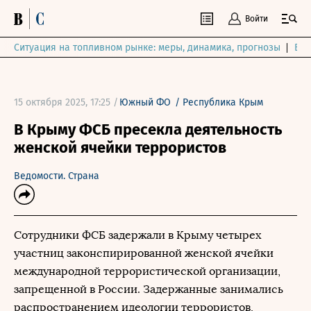
Войти
Ситуация на топливном рынке: меры, динамика, прогнозы
Выб
15 октября 2025, 17:25 /
Южный ФО
/
Республика Крым
В Крыму ФСБ пресекла деятельность
женской ячейки террористов
Ведомости. Страна
Сотрудники ФСБ задержали в Крыму четырех
участниц законспирированной женской ячейки
международной террористической организации,
запрещенной в России. Задержанные занимались
распространением идеологии террористов,