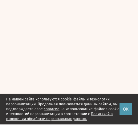
На нашем сайте используются cookie-файлы и технологии
персонализации. Продолжая пользоваться данным сайтом, вы
ОК
подтверждаете свое
согласие
на использование файлов cookie
и технологий персонализации в соответствии с
Политикой в
отношении обработки персональных данных.