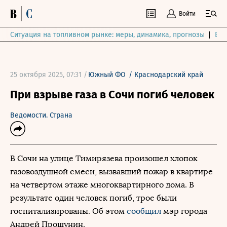
Войти
Ситуация на топливном рынке: меры, динамика, прогнозы
Выб
25 октября 2025, 07:31 /
Южный ФО
/
Краснодарский край
При взрыве газа в Сочи погиб человек
Ведомости. Страна
В Сочи на улице Тимирязева произошел хлопок
газовоздушной смеси, вызвавший пожар в квартире
на четвертом этаже многоквартирного дома. В
результате один человек погиб, трое были
госпитализированы. Об этом
сообщил
мэр города
Андрей Прошунин.