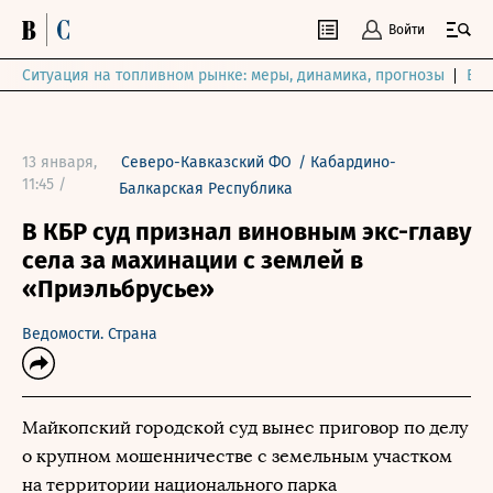
Войти
Ситуация на топливном рынке: меры, динамика, прогнозы
Выб
13 января,
Северо-Кавказский ФО
/
Кабардино-
11:45 /
Балкарская Республика
В КБР суд признал виновным экс-главу
села за махинации с землей в
«Приэльбрусье»
Ведомости. Страна
Майкопский городской суд вынес приговор по делу
о крупном мошенничестве с земельным участком
на территории национального парка