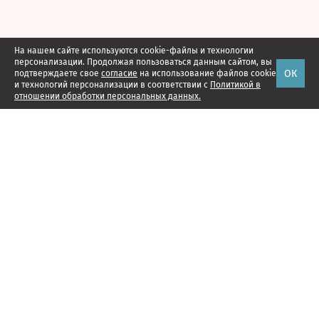
На нашем сайте используются cookie-файлы и технологии
персонализации. Продолжая пользоваться данным сайтом, вы
ОК
подтверждаете свое
согласие
на использование файлов cookie
и технологий персонализации в соответствии с
Политикой в
отношении обработки персональных данных.
Наши проекты
Подписка
Реклама
Справочник компаний