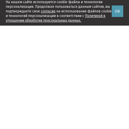
На нашем сайте используются cookie-файлы и технологии
персонализации. Продолжая пользоваться данным сайтом, вы
ОК
подтверждаете свое
согласие
на использование файлов cookie
и технологий персонализации в соответствии с
Политикой в
отношении обработки персональных данных.
Наши проекты
Подписка
Реклама
Справочник компаний
Об издании