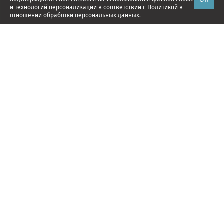
и технологий персонализации в соответствии с
Политикой в
отношении обработки персональных данных.
Наши проекты
Подписка
Реклама
Справочник компаний
Об издании
Редакция