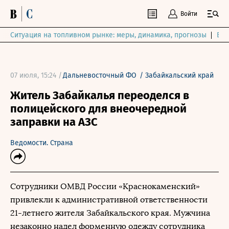
Войти
Ситуация на топливном рынке: меры, динамика, прогнозы
Выб
07 июля, 15:24 /
Дальневосточный ФО
/
Забайкальский край
Житель Забайкалья переоделся в
полицейского для внеочередной
заправки на АЗС
Ведомости. Страна
Сотрудники ОМВД России «Краснокаменский»
привлекли к административной ответственности
21-летнего жителя Забайкальского края. Мужчина
незаконно надел форменную одежду сотрудника