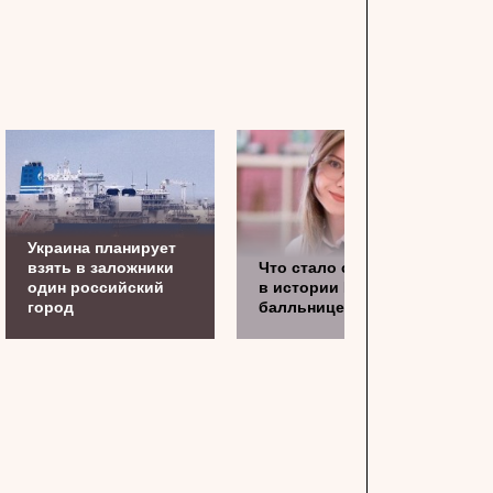
Украина планирует
взять в заложники
Что стало с первой
один российский
в истории ЕГЭ 500-
город
балльницей