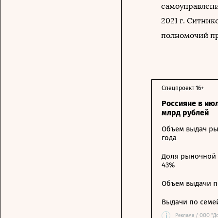
самоуправлени
2021 г. Ситник
полномочий пр
Спецпроект 16+
Россияне в ию
млрд рублей
Объем выдач ры
года
Доля рыночной 
43%
Объем выдачи п
Выдачи по семе
i
Реклама / ООО "Д