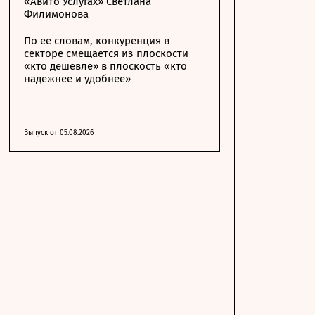
«Авито Услугах» Светлана
Филимонова
По ее словам, конкуренция в
секторе смещается из плоскости
«кто дешевле» в плоскость «кто
надежнее и удобнее»
Выпуск от 05.08.2026