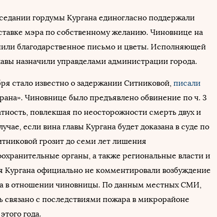
аседании гордумы Кургана единогласно поддержали
ставке мэра по собственному желанию. Чиновнице на
чили благодарственное письмо и цветы. Исполняющей
лавы назначили управделами администрации города.
бря стало известно о задержании Ситниковой,
писали
рана». Чиновнице было предъявлено обвинение по ч. 3
латность, повлекшая по неосторожности смерть двух и
случае, если вина главы Кургана будет доказана в суде по
Ситниковой грозит до семи лет лишения
оохранительные органы, а также региональные власти и
 Кургана официально не комментировали возбуждение
ла в отношении чиновницы. По данным местных СМИ,
ь связано с последствиями пожара в микрорайоне
этого года.