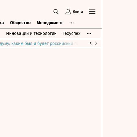
Войти
ка
Общество
Менеджмент
Инновации и технологии
Техуспех
думу: каким был и будет российский парламент
Война на Ближне