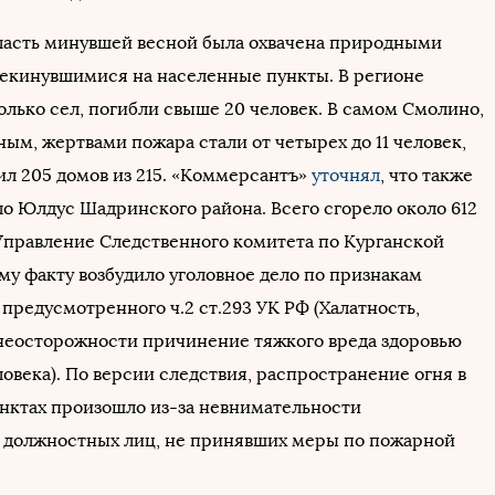
ласть минувшей весной была охвачена природными
екинувшимися на населенные пункты. В регионе
олько сел, погибли свыше 20 человек. В самом Смолино,
ым, жертвами пожара стали от четырех до 11 человек,
ил 205 домов из 215. «Коммерсантъ»
уточнял
, что также
ло Юлдус Шадринского района. Всего сгорело около 612
Управление Следственного комитета по Курганской
му факту возбудило уголовное дело по признакам
предусмотренного ч.2 ст.293 УК РФ (Халатность,
неосторожности причинение тяжкого вреда здоровью
овека). По версии следствия, распространение огня в
нктах произошло из-за невнимательности
 должностных лиц, не принявших меры по пожарной