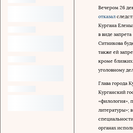
Вечером 26 дек
отказал
следств
Кургана Елены
в виде запрета
Ситникова буде
также ей запр
кроме близких
уголовному де
Глава города Ку
Курганский го
«филология», 
литературы»; в
специальности
органах испол