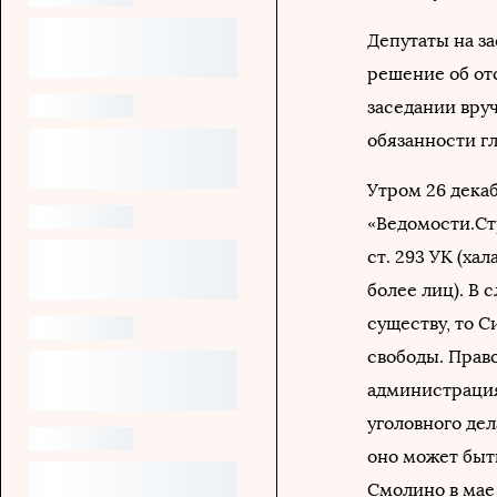
Депутаты на з
решение об от
заседании вру
обязанности г
Утром 26 дека
«Ведомости.Ст
ст. 293 УК (ха
более лиц). В 
существу, то 
свободы. Прав
администрация
уголовного де
оно может быт
Смолино в мае 