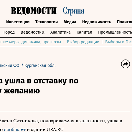
ы
Инвестиции
Технологии
Медиа
Недвижимость
Полити
Город
Ведомости&
Аналитика
Капитал
Промышленность
нке: меры, динамика, прогнозы
Выбор редакции
Выборы в Гос
льский ФО
/
Курганская обл.
а ушла в отставку по
у желанию
Елена Ситникова, подозреваемая в халатности, ушла в
то
сообщает
издание URА.RU