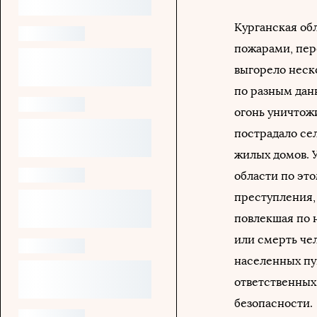
Курганская об
пожарами, пер
выгорело неск
по разным данн
огонь уничтож
пострадало се
жилых домов. 
области по это
преступления, 
повлекшая по 
или смерть чел
населенных пу
ответственных
безопасности.