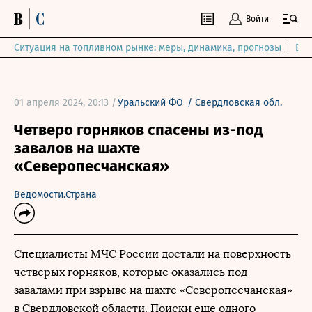
Войти
Ситуация на топливном рынке: меры, динамика, прогнозы
Выб
01 апреля 2024, 20:13 /
Уральский ФО
/
Свердловская обл.
Четверо горняков спасены из-под
завалов на шахте
«Северопесчанская»
Ведомости.Страна
Специалисты МЧС России достали на поверхность
четверых горняков, которые оказались под
завалами при взрыве на шахте «Северопесчанская»
в Свердловской области. Поиски еще одного