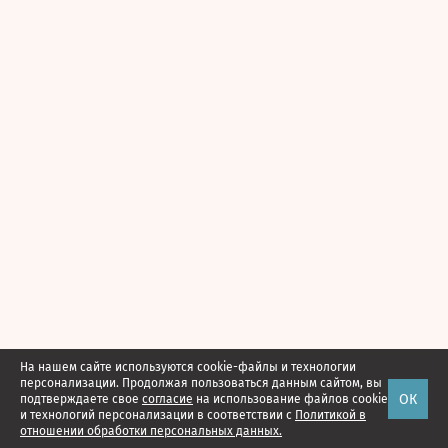
На нашем сайте используются cookie-файлы и технологии
персонализации. Продолжая пользоваться данным сайтом, вы
ОК
подтверждаете свое
согласие
на использование файлов cookie
и технологий персонализации в соответствии с
Политикой в
отношении обработки персональных данных.