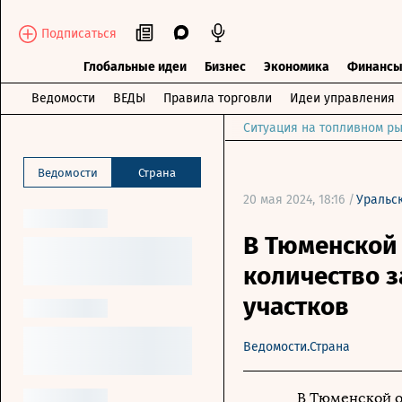
Подписаться
Глобальные идеи
Бизнес
Экономика
Финанс
Ведомости
ВЕДЫ
Правила торговли
Идеи управления
Ситуация на топливном ры
Ведомости
Страна
20 мая 2024, 18:16 /
Уральс
В Тюменской
количество 
участков
Ведомости.Страна
В Тюменской о