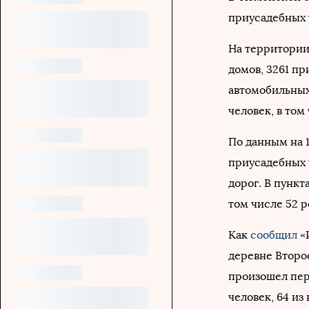
приусадебных 
На территории
домов, 3261 пр
автомобильных
человек, в том
По данным на 
приусадебных у
дорог. В пункт
том числе 52 р
Как
сообщил
«
деревне Второ
произошел пер
человек, 64 из