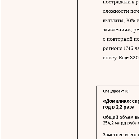
пострадали в р
сложности почт
выплаты, 76% 
заявлениям, ре
с повторной по
регионе 1745 
сносу. Еще 320
Спецпроект 16+
«Домклик»: сп
год в 2,2 раза
Общий объем вы
254,2 млрд рубл
Заметнее всего