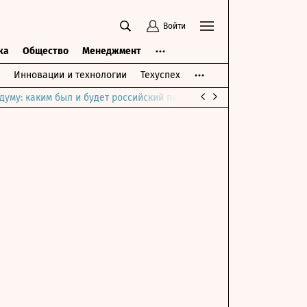
Войти
ка
Общество
Менеджмент
Инновации и технологии
Техуспех
думу: каким был и будет российский парламент
Война на Ближне