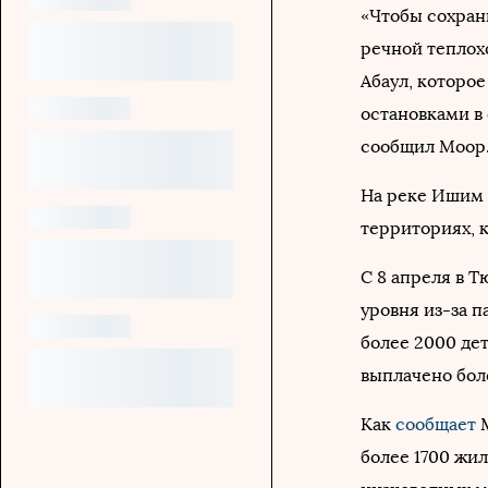
«Чтобы сохран
речной теплохо
Абаул, которое
остановками в
сообщил Моор
На реке Ишим 
территориях, 
С 8 апреля в 
уровня из-за п
более 2000 де
выплачено боле
Как
сообщает
М
более 1700 жил