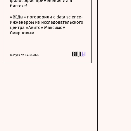
философия применения ИИ в
бигтехе?
«ВЕДы» поговорили с data science-
инженером из исследовательского
центра «Авито» Максимом
Смирновым
Выпуск от 04.08.2026