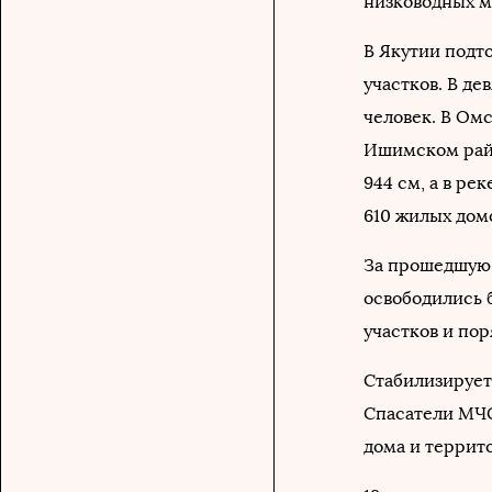
низководных мо
В Якутии подт
участков. В д
человек. В Омс
Ишимском райо
944 см, а в ре
610 жилых домо
За прошедшую 
освободились 
участков и по
Стабилизирует
Спасатели МЧС
дома и террит