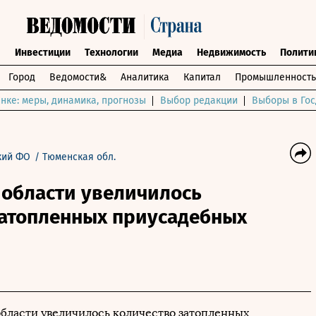
ы
Инвестиции
Технологии
Медиа
Недвижимость
Полити
Город
Ведомости&
Аналитика
Капитал
Промышленность
нке: меры, динамика, прогнозы
Выбор редакции
Выборы в Гос
кий ФО
/
Тюменская обл.
 области увеличилось
затопленных приусадебных
бласти увеличилось количество затопленных