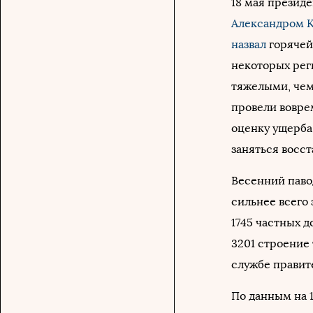
18 мая презид
Александром 
назвал
горячей
некоторых реги
тяжелыми, чем
провели вовре
оценку ущерба 
заняться восс
Весенний паво
сильнее всего 
1745 частных 
3201 строение 
службе правит
По данным на 