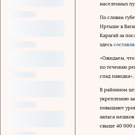
населенных пу
По словам губ
Иртыше в Вага
Карагай за пос
здесь
составля
«Ожидаем, что
по течению ре
спад паводка»,
В районном це
укреплению з
повышают уров
запаса мешков 
свыше 40 000 