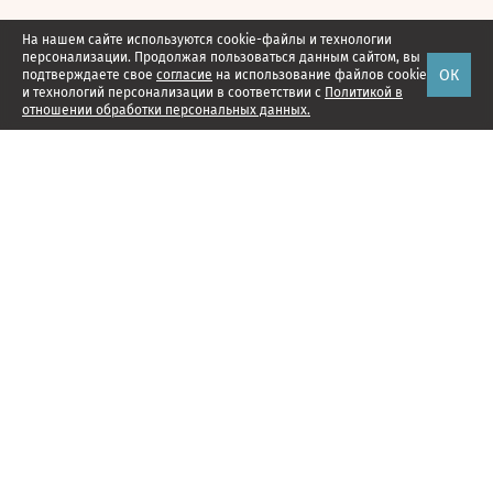
На нашем сайте используются cookie-файлы и технологии
персонализации. Продолжая пользоваться данным сайтом, вы
ОК
подтверждаете свое
согласие
на использование файлов cookie
и технологий персонализации в соответствии с
Политикой в
отношении обработки персональных данных.
Наши проекты
Подписка
Реклама
Справочник компаний