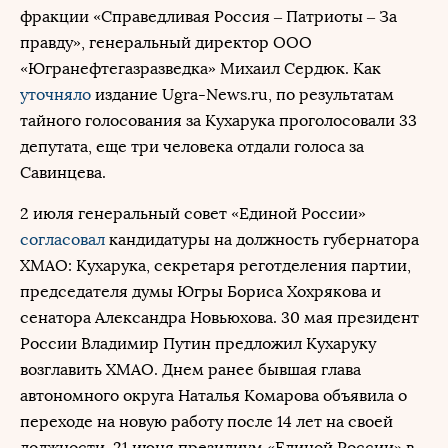
фракции «Справедливая Россия – Патриоты – За
правду», генеральный директор ООО
«Югранефтегазразведка» Михаил Сердюк. Как
уточняло
издание Ugra-News.ru, по результатам
тайного голосования за Кухарука проголосовали 33
депутата, еще три человека отдали голоса за
Савинцева.
2 июля генеральный совет «Единой России»
согласовал
кандидатуры на должность губернатора
ХМАО: Кухарука, секретаря реготделения партии,
председателя думы Югры Бориса Хохрякова и
сенатора Александра Новьюхова. 30 мая президент
России Владимир Путин предложил Кухаруку
возглавить ХМАО. Днем ранее бывшая глава
автономного округа Наталья Комарова объявила о
переходе на новую работу после 14 лет на своей
должности. 21 июня президиум «Единой России» в