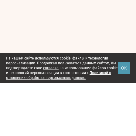
На нашем сайте используются cookie-файлы и технологии
персонализации. Продолжая пользоваться данным сайтом, вы
ОК
подтверждаете свое
согласие
на использование файлов cookie
и технологий персонализации в соответствии с
Политикой в
отношении обработки персональных данных.