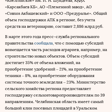
«Коелгинское» им. И. Н. Шундеева, К(Ф)Х
«Карсакбаев КБ», АО «Племенной завод», АО
«Совхоз Акбашевский» и ООО «Предуралье». Общий
объем господдержки АПК в регионе, без учета
средств на ветеринарию, составит 2,886 млрд руб.
В марте этого года пресс-служба регионального
правительства
сообщала
, что с помощью субсидий
возмещается часть расходов аграриев, например, на
строительство новых объектов. Объем субсидий
достигает 35% от объема вложений, на
приобретение удобрений – 21%, на приобретение
техники – 8%, на приобретение оборудования
системы точного земледелия – 23%. Министерство
сельского хозяйства региона предоставляет
господдержку сельхозтоваропроизводителям по 39
направлениям. Челябинская область имеет самый
большой клин посевных площадей в Уральском