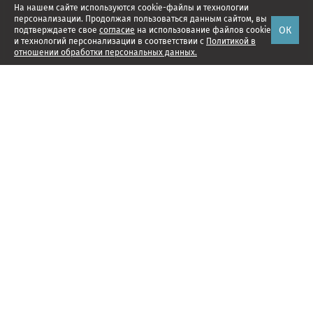
На нашем сайте используются cookie-файлы и технологии
персонализации. Продолжая пользоваться данным сайтом, вы
ОК
подтверждаете свое
согласие
на использование файлов cookie
и технологий персонализации в соответствии с
Политикой в
отношении обработки персональных данных.
Наши проекты
Подписка
Реклама
Справочник компаний
Об издании