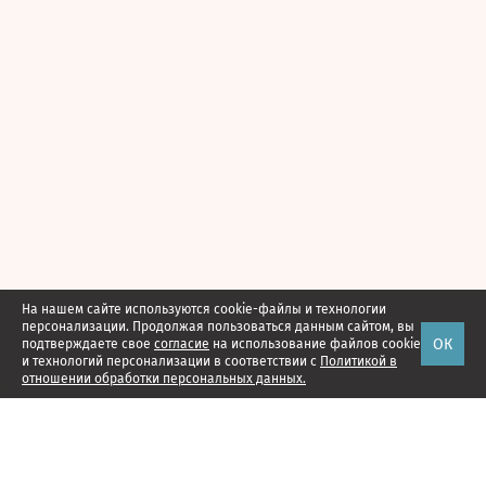
На нашем сайте используются cookie-файлы и технологии
персонализации. Продолжая пользоваться данным сайтом, вы
ОК
подтверждаете свое
согласие
на использование файлов cookie
и технологий персонализации в соответствии с
Политикой в
отношении обработки персональных данных.