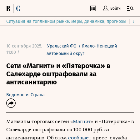
Войти
Ситуация на топливном рынке: меры, динамика, прогнозы
Выб
10 сентября 2025,
Уральский ФО
/
Ямало-Ненецкий
11:00 /
автономный округ
Сети «Магнит» и «Пятерочка» в
Салехарде оштрафовали за
антисанитарию
Ведомости. Страна
Магазины торговых сетей «
Магнит
» и «Пятерочка» в
Салехарде оштрафовали на 100 000 руб. за
антисанитарию. Об этом
сообщает
пресс-служба