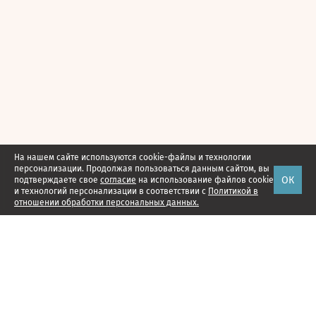
На нашем сайте используются cookie-файлы и технологии
персонализации. Продолжая пользоваться данным сайтом, вы
ОК
подтверждаете свое
согласие
на использование файлов cookie
и технологий персонализации в соответствии с
Политикой в
отношении обработки персональных данных.