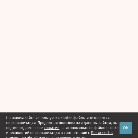
На нашем сайте используются cookie-файлы и технологии
персонализации. Продолжая пользоваться данным сайтом, вы
ОК
подтверждаете свое
согласие
на использование файлов cookie
и технологий персонализации в соответствии с
Политикой в
отношении обработки персональных данных.