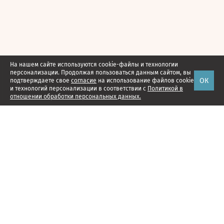
На нашем сайте используются cookie-файлы и технологии
персонализации. Продолжая пользоваться данным сайтом, вы
ОК
подтверждаете свое
согласие
на использование файлов cookie
и технологий персонализации в соответствии с
Политикой в
отношении обработки персональных данных.
Наши проекты
Подписка