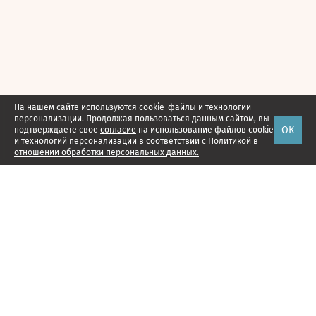
На нашем сайте используются cookie-файлы и технологии
персонализации. Продолжая пользоваться данным сайтом, вы
ОК
подтверждаете свое
согласие
на использование файлов cookie
и технологий персонализации в соответствии с
Политикой в
отношении обработки персональных данных.
Наши проекты
Подписка