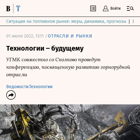
Войти
Ситуация на топливном рынке: меры, динамика, прогнозы
Выб
01 июля 2022, 13:11 /
ОТРАСЛИ И РЫНКИ
Технологии ‒ будущему
УГМК совместно со Сколково проведут
конференцию, посвященную развитию горнорудной
отрасли
Ведомости.Технологии