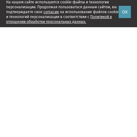
На нашем сайте используются cookie-файлы и технологии
персонализации. Продолжая пользоваться данным сайтом, вы
ОК
подтверждаете свое
согласие
на использование файлов cookie
и технологий персонализации в соответствии с
Политикой в
отношении обработки персональных данных.
Наши проекты
Подписка
Реклама
Справочник компаний
Об издании
Редакция