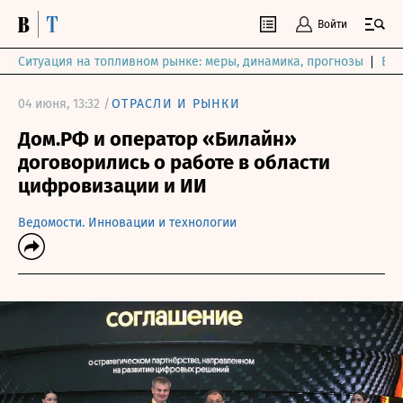
Войти
Ситуация на топливном рынке: меры, динамика, прогнозы
Выб
04 июня, 13:32 /
ОТРАСЛИ И РЫНКИ
Дом.РФ и оператор «Билайн»
договорились о работе в области
цифровизации и ИИ
Ведомости. Инновации и технологии