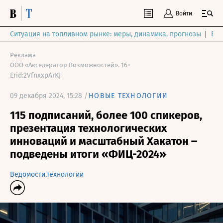
Войти
Ситуация на топливном рынке: меры, динамика, прогнозы
Выб
Реклама
ООО «Акселератор Возможностей». 16+
Erid:2VfnxxpArKJ
09 декабря 2024, 15:28 /
НОВЫЕ ТЕХНОЛОГИИ
115 подписаний, более 100 спикеров,
презентация технологических
инноваций и масштабный Хакатон ‒
подведены итоги «ФИЦ-2024»
Ведомости.Технологии