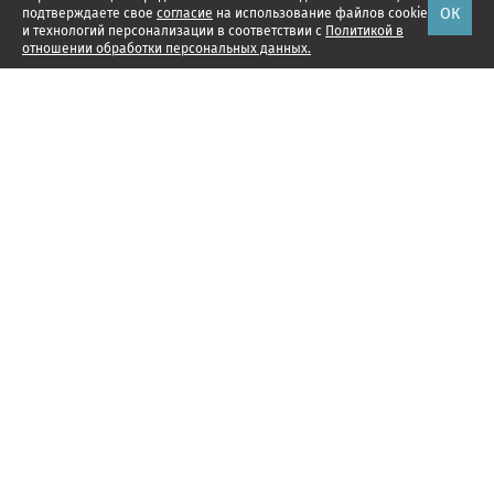
ОК
подтверждаете свое
согласие
на использование файлов cookie
и технологий персонализации в соответствии с
Политикой в
отношении обработки персональных данных.
Наши проекты
Подписка
Реклама
Справочник компаний
Об издании
Редакция