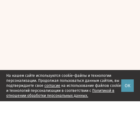
На нашем сайте используются cookie-файлы и технологии
персонализации. Продолжая пользоваться данным сайтом, вы
ОК
подтверждаете свое
согласие
на использование файлов cookie
и технологий персонализации в соответствии с
Политикой в
отношении обработки персональных данных.