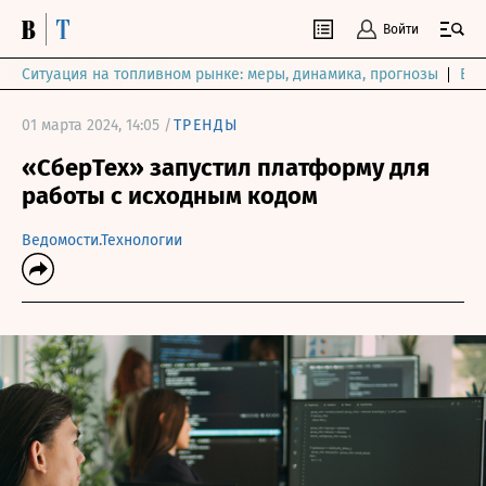
Войти
Ситуация на топливном рынке: меры, динамика, прогнозы
Выб
01 марта 2024, 14:05 /
ТРЕНДЫ
«СберТех» запустил платформу для
работы с исходным кодом
Ведомости.Технологии