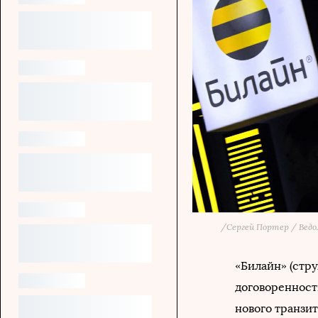
/
Сергей Портер / Вед
«Билайн» (стр
договоренност
нового транзи