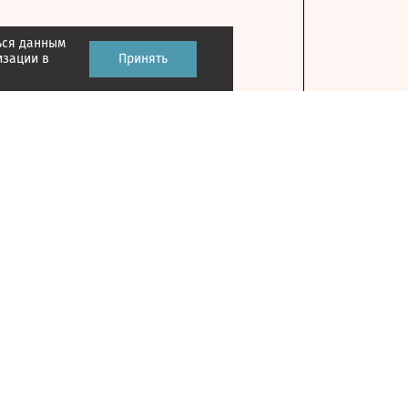
ься данным
изации в
Принять
Контакты
127018, г. Москва, ул. Полковая, д. 3, стр. 1