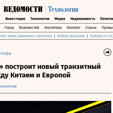
ы
Инвестиции
Технологии
Медиа
Недвижимость
Полити
Город
Ведомости&
Аналитика
Капитал
Страна
Промы
нке: меры, динамика, прогнозы
Выбор редакции
Выборы в Гос
РЕНДЫ
 построит новый транзитный
ду Китаем и Европой
ехнологии