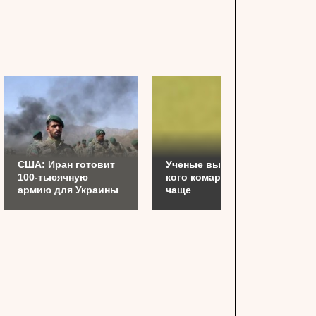
США: Иран готовит
Ученые выяснили,
100-тысячную
кого комары кусают
армию для Украины
чаще