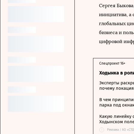
Сергея Быкова
инициатива, а
глобальных ци
бизнеса и пол
цифровой инфр
Спецпроект 16+
Ходынка в рол
Эксперты раскр
почему локация
В чем принципи
парка под окна
Какую линейку 
Ходынском пол
i
Реклама / АО «СТ