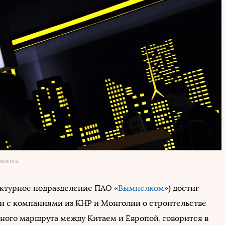
омости
уктурное подразделение ПАО «
Вымпелком
») достиг
и с компаниями из КНР и Монголии о строительстве
тного маршрута между Китаем и Европой, говорится в