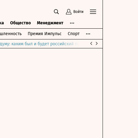
Войти
ка
Общество
Менеджмент
шленность
Премия Импульс
Спорт
думу: каким был и будет российский парламент
Война на Ближне